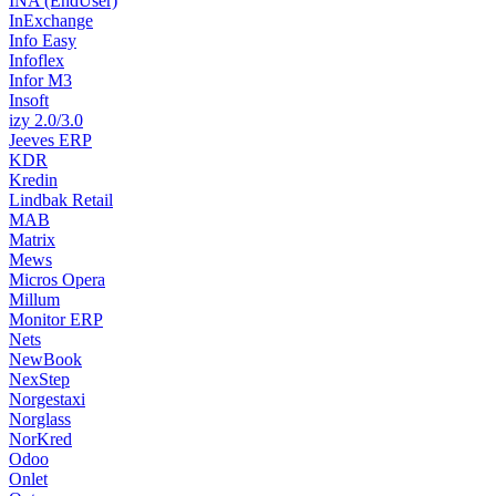
INA (EndUser)
InExchange
Info Easy
Infoflex
Infor M3
Insoft
izy 2.0/3.0
Jeeves ERP
KDR
Kredin
Lindbak Retail
MAB
Matrix
Mews
Micros Opera
Millum
Monitor ERP
Nets
NewBook
NexStep
Norgestaxi
Norglass
NorKred
Odoo
Onlet