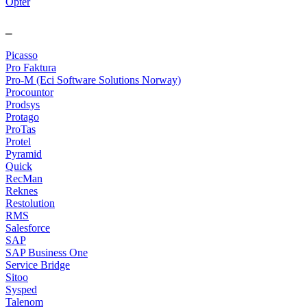
Opter
_
Picasso
Pro Faktura
Pro-M (Eci Software Solutions Norway)
Procountor
Prodsys
Protago
ProTas
Protel
Pyramid
Quick
RecMan
Reknes
Restolution
RMS
Salesforce
SAP
SAP Business One
Service Bridge
Sitoo
Sysped
Talenom