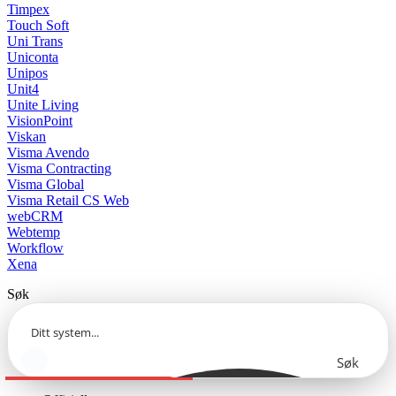
Timpex
Touch Soft
Uni Trans
Uniconta
Unipos
Unit4
Unite Living
VisionPoint
Viskan
Visma Avendo
Visma Contracting
Visma Global
Visma Retail CS Web
webCRM
Webtemp
Workflow
Xena
Søk
Søk