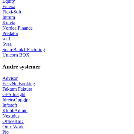
Equity
Finexa
Flexi-Soft
Intrum
Kravia
Nordea Finance
Predator
settl.
Svea
SpareBank1 Factoring
Unicorn BOX
Andre systemer
Advisor
EasyNetBooking
Faktum Faktura
GPS Insight
IdrettsOppgjør
Infosoft
KlubbAdmin
Nexudus
OfficeRnD
Onix Work
Pio