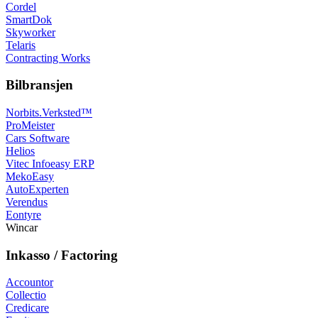
Cordel
SmartDok
Skyworker
Telaris
Contracting Works
Bilbransjen
Norbits.Verksted™
ProMeister
Cars Software
Helios
Vitec Infoeasy ERP
MekoEasy
AutoExperten
Verendus
Eontyre
Wincar
Inkasso / Factoring
Accountor
Collectio
Credicare