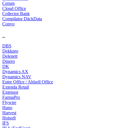
Cerum
Cloud Office
Collector Bank
Compilator DäckData
Convo
_
DBS
Dekkpro
Delenett
Dinero
DK
Dynamics AX
Dynamics NAV
Entre Office / Ahlsell Office
Extenda Retail
Extensor
FarmaPro
Flywire
Hano
Harvest
Hotsoft
IFS