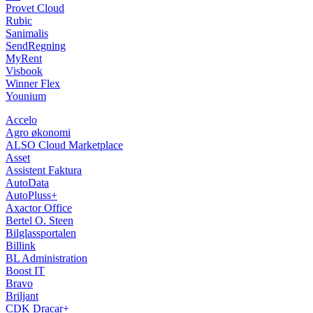
Provet Cloud
Rubic
Sanimalis
SendRegning
MyRent
Visbook
Winner Flex
Younium
Accelo
Agro økonomi
ALSO Cloud Marketplace
Asset
Assistent Faktura
AutoData
AutoPluss+
Axactor Office
Bertel O. Steen
Bilglassportalen
Billink
BL Administration
Boost IT
Bravo
Briljant
CDK Dracar+