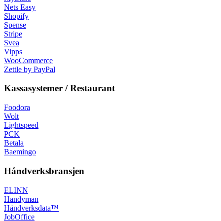
Nets Easy
Shopify
Spense
Stripe
Svea
Vipps
WooCommerce
Zettle by PayPal
Kassasystemer / Restaurant
Foodora
Wolt
Lightspeed
PCK
Betala
Baemingo
Håndverksbransjen
ELINN
Handyman
Håndverksdata™
JobOffice