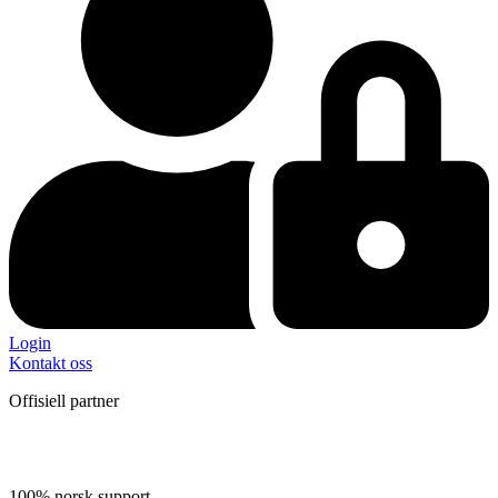
Login
Kontakt oss
Offisiell partner
100% norsk support